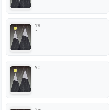
作者：
...
作者：
...
作者：