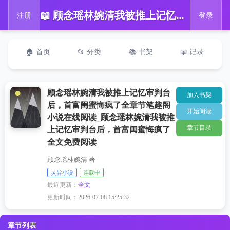
📖 顾念瑶林婉清我被推上记忆审判台后，首富闺蜜悔疯了全章节笔趣阁小说在线阅读_顾念瑶林婉清我被推上记忆审判台后，首富闺蜜悔疯了全文免费阅读
注册
登录
🏠 首页
📂 分类
📚 书架
📖 记录
顾念瑶林婉清我被推上记忆审判台
加入书架
后，首富闺蜜悔疯了全章节笔趣阁
开始阅读
小说在线阅读_顾念瑶林婉清我被推
章节目录
上记忆审判台后，首富闺蜜悔疯了
全文免费阅读
顾念瑶林婉清 著
灵异小说
连载中
最近更新：
全文
更新时间：
2026-07-08 15:25:32
章节列表