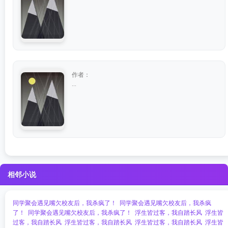
作者：
...
相邻小说
同学聚会遇见嘴欠校友后，我杀疯了！
同学聚会遇见嘴欠校友后，我杀疯
了！
同学聚会遇见嘴欠校友后，我杀疯了！
浮生皆过客，我自踏长风
浮生皆
过客，我自踏长风
浮生皆过客，我自踏长风
浮生皆过客，我自踏长风
浮生皆