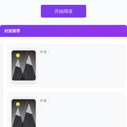
开始阅读
封面推荐
作者：
...
作者：
...