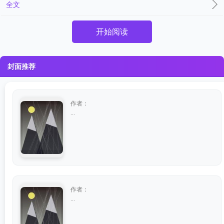
全文
开始阅读
封面推荐
作者：
...
作者：
...