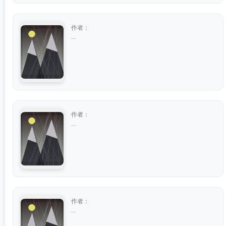
作者：
...
作者：
...
作者：
...