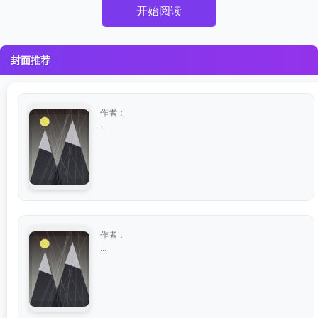
开始阅读
封面推荐
作者：
...
作者：
...