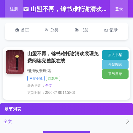
📖 山盟不再，锦书难托谢清欢裴璟免费阅读完整版在线
注册
登录
🏠 首页
📂 分类
📚 书架
📖 记录
山盟不再，锦书难托谢清欢裴璟免
加入书架
费阅读完整版在线
开始阅读
谢清欢裴璟 著
章节目录
网游小说
连载中
最近更新：
全文
更新时间：
2026-07-08 14:50:09
章节列表
全文