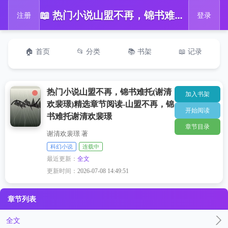
📖 热门小说山盟不再，锦书难托(谢清欢裴璟)精选章节阅读-山盟不再，锦书难托谢清欢裴璟
注册
登录
🏠 首页
📂 分类
📚 书架
📖 记录
热门小说山盟不再，锦书难托(谢清
加入书架
欢裴璟)精选章节阅读-山盟不再，锦
开始阅读
书难托谢清欢裴璟
章节目录
谢清欢裴璟 著
科幻小说
连载中
最近更新：
全文
更新时间：
2026-07-08 14:49:51
章节列表
全文