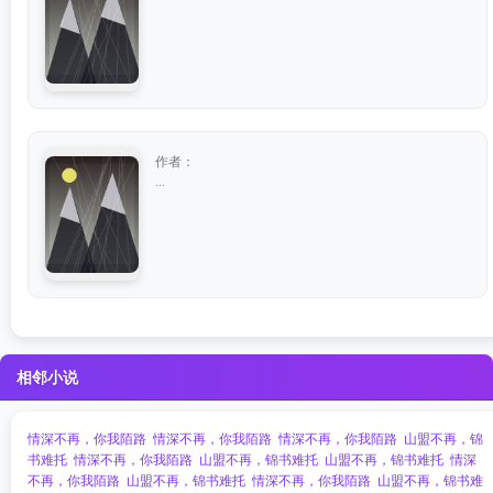
作者：
...
相邻小说
情深不再，你我陌路
情深不再，你我陌路
情深不再，你我陌路
山盟不再，锦
书难托
情深不再，你我陌路
山盟不再，锦书难托
山盟不再，锦书难托
情深
不再，你我陌路
山盟不再，锦书难托
情深不再，你我陌路
山盟不再，锦书难