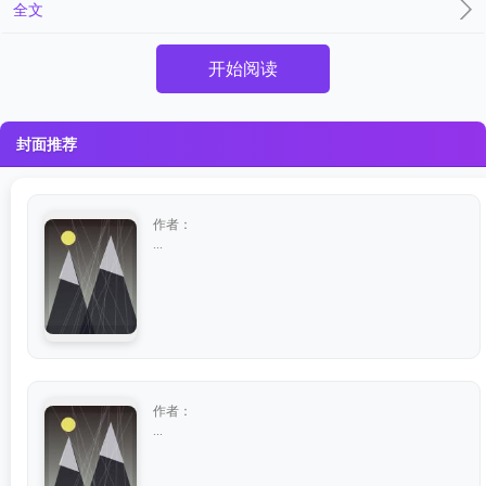
全文
开始阅读
封面推荐
作者：
...
作者：
...