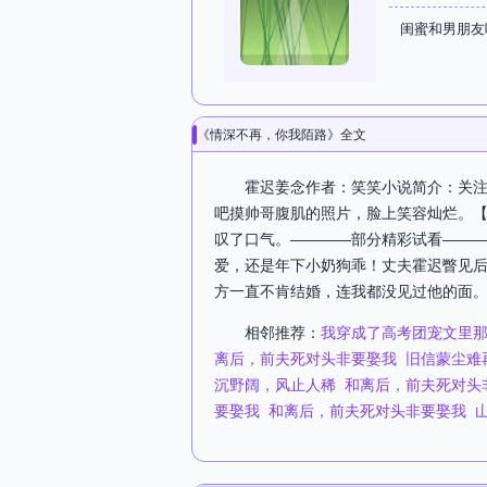
闺蜜和男朋友
《情深不再，你我陌路》全文
霍迟姜念作者：笑笑小说简介：关注
吧摸帅哥腹肌的照片，脸上笑容灿烂。【
叹了口气。————部分精彩试看——
爱，还是年下小奶狗乖！丈夫霍迟瞥见后
方一直不肯结婚，连我都没见过他的面。
相邻推荐：
我穿成了高考团宠文里
离后，前夫死对头非要娶我
旧信蒙尘难
沉野阔，风止人稀
和离后，前夫死对头
要娶我
和离后，前夫死对头非要娶我