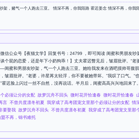
吵架，赌气一个人跑去三亚。 情深不再，你我陌路 霍迟姜念 情深不再，你我
微信公众号【夜猫文学】回复书号：24799 ，即可阅读 闺蜜和男朋友
谈个屁的恋爱，还是年下小奶狗乖！】丈夫霍迟瞥见后，皱眉批评。“老
——闺蜜和男朋友吵架，气一个人跑去三亚。她给我发来在酒吧摸帅哥腹
，皱眉批评。“老婆，许星苒太轻浮，你不要被她带坏。”我叹了口气。“
”霍迟脸上闪过一丝不自然，没再说话。半月后，闺蜜高高兴兴地回来了。我
那个必须让分的女配
故梦沉舟不回头
微时花开恰逢春
微时花开恰逢春
再言
不曾共度凛冬初夏
我穿成了高考团宠文里那个必须让分的女配
情
非要娶我
故梦沉舟不回头
不曾共度凛冬初夏
我穿成了高考团宠文里那
山盟不再，锦书难托