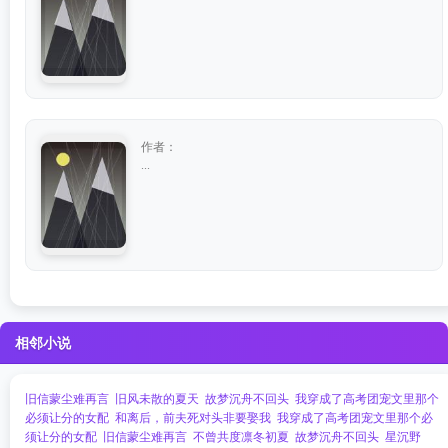
作者：
...
相邻小说
旧信蒙尘难再言
旧风未散的夏天
故梦沉舟不回头
我穿成了高考团宠文里那个
必须让分的女配
和离后，前夫死对头非要娶我
我穿成了高考团宠文里那个必
须让分的女配
旧信蒙尘难再言
不曾共度凛冬初夏
故梦沉舟不回头
星沉野