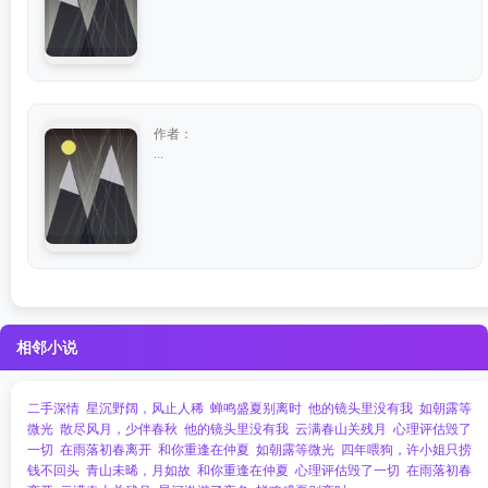
作者：
...
相邻小说
二手深情
星沉野阔，风止人稀
蝉鸣盛夏别离时
他的镜头里没有我
如朝露等
微光
散尽风月，少伴春秋
他的镜头里没有我
云满春山关残月
心理评估毁了
一切
在雨落初春离开
和你重逢在仲夏
如朝露等微光
四年喂狗，许小姐只捞
钱不回头
青山未晞，月如故
和你重逢在仲夏
心理评估毁了一切
在雨落初春