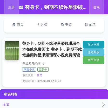
📖 替身卡，到期不续许星渺顾瑾琛全本在线免费阅读_替身卡，到期不续笔趣阁许星渺顾瑾琛小说免费阅读
注册
登录
🏠 首页
📂 分类
📚 书架
📖 记录
替身卡，到期不续许星渺顾瑾琛全
加入书架
本在线免费阅读_替身卡，到期不续
开始阅读
笔趣阁许星渺顾瑾琛小说免费阅读
章节目录
许星渺顾瑾琛 著
网游小说
连载中
最近更新：
全文
更新时间：
2026-06-01 12:50:46
章节列表
全文