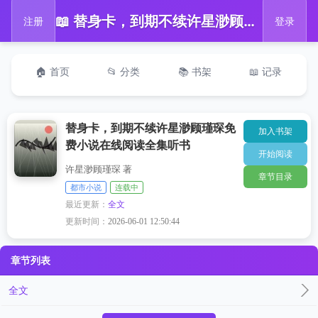
📖 替身卡，到期不续许星渺顾瑾琛免费小说在线阅读全集听书
注册
登录
🏠 首页
📂 分类
📚 书架
📖 记录
替身卡，到期不续许星渺顾瑾琛免
加入书架
费小说在线阅读全集听书
开始阅读
许星渺顾瑾琛 著
章节目录
都市小说
连载中
最近更新：
全文
更新时间：
2026-06-01 12:50:44
章节列表
全文