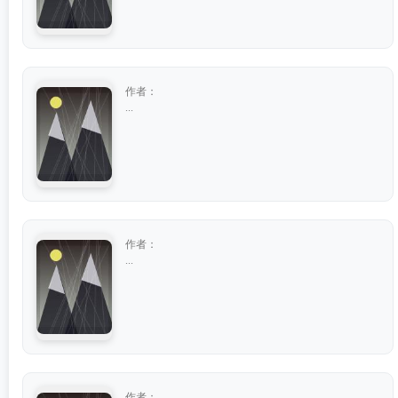
作者：
...
作者：
...
作者：