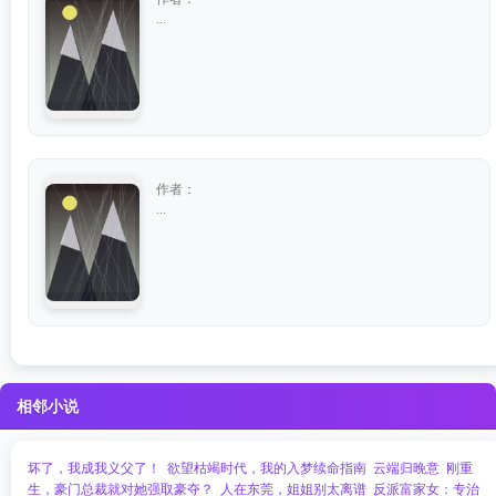
...
作者：
...
相邻小说
坏了，我成我义父了！
欲望枯竭时代，我的入梦续命指南
云端归晚意
刚重
生，豪门总裁就对她强取豪夺？
人在东莞，姐姐别太离谱
反派富家女：专治