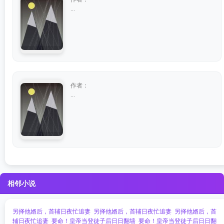
...
作者：
...
相邻小说
另择他婿后，首辅日夜忙追妻
另择他婿后，首辅日夜忙追妻
另择他婿后，首
辅日夜忙追妻
要命！皇帝当登徒子后日日翻墙
要命！皇帝当登徒子后日日翻