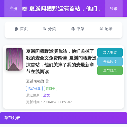
📖 夏遥闻栖野巡演首站，他们关掉了我的麦全文免费阅读_夏遥闻栖野巡演首站，他们关掉了我的麦最新章节在线阅读
注册
登录
🏠 首页
📂 分类
📚 书架
📖 记录
夏遥闻栖野巡演首站，他们关掉了
加入书架
我的麦全文免费阅读_夏遥闻栖野巡
开始阅读
演首站，他们关掉了我的麦最新章
章节目录
节在线阅读
夏遥闻栖野 著
玄幻修真
连载中
最近更新：
全文
更新时间：
2026-06-01 11:53:02
章节列表