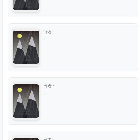
作者：
...
作者：
...
作者：