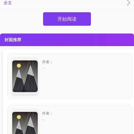
全文
开始阅读
封面推荐
作者：
...
作者：
...