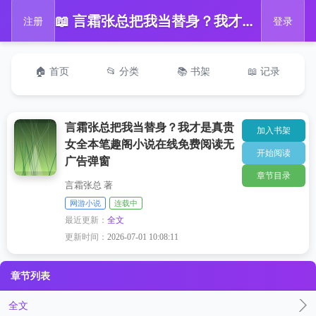
📖 言霜张总把我当替身？我才是真贵女全本笔趣阁小说在线免费阅读无广告弹窗
注册
登录
🏠 首页
📂 分类
📚 书架
📖 记录
言霜张总把我当替身？我才是真贵
加入书架
女全本笔趣阁小说在线免费阅读无
开始阅读
广告弹窗
章节目录
言霜张总 著
网游小说
连载中
最近更新：
全文
更新时间：
2026-07-01 10:08:11
章节列表
全文