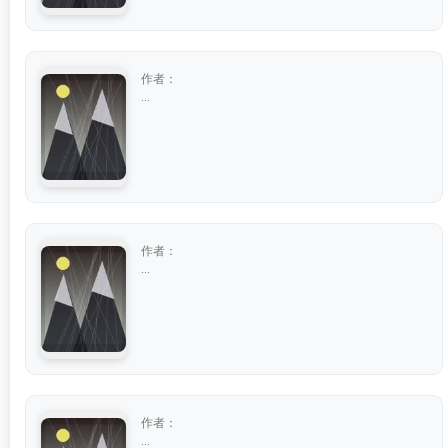
作者：
...
作者：
...
作者：
...