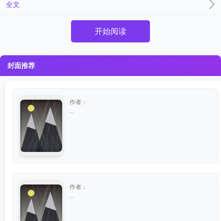
全文
开始阅读
封面推荐
作者：
...
作者：
...