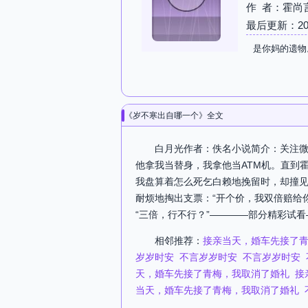
作 者：霍尚
最后更新：2026-
是你妈的遗物
《岁不寒出自哪一个》全文
白月光作者：佚名小说简介：关注微
他拿我当替身，我拿他当ATM机。直到
我盘算着怎么死乞白赖地挽留时，却撞
耐烦地掏出支票：“开个价，我双倍赔给
“三倍，行不行？”————部分精彩试看
相邻推荐：
接亲当天，婚车先接了
岁岁时安
不言岁岁时安
不言岁岁时安
天，婚车先接了青梅，我取消了婚礼
接
当天，婚车先接了青梅，我取消了婚礼