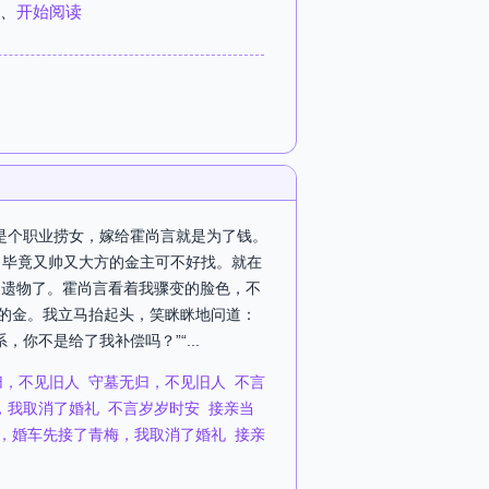
、
开始阅读
我是个职业捞女，嫁给霍尚言就是为了钱。
。毕竟又帅又大方的金主可不好找。就在
的遗物了。霍尚言看着我骤变的脸色，不
能的金。我立马抬起头，笑眯眯地问道：
你不是给了我补偿吗？”“...
归，不见旧人
守墓无归，不见旧人
不言
，我取消了婚礼
不言岁岁时安
接亲当
，婚车先接了青梅，我取消了婚礼
接亲