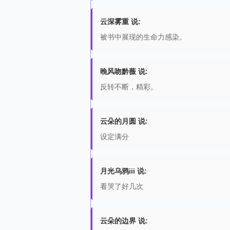
云深雾重 说:
被书中展现的生命力感染。
晚风吻黔薇 说:
反转不断，精彩。
云朵的月圆 说:
设定满分
月光乌鸦iii 说:
看哭了好几次
云朵的边界 说: