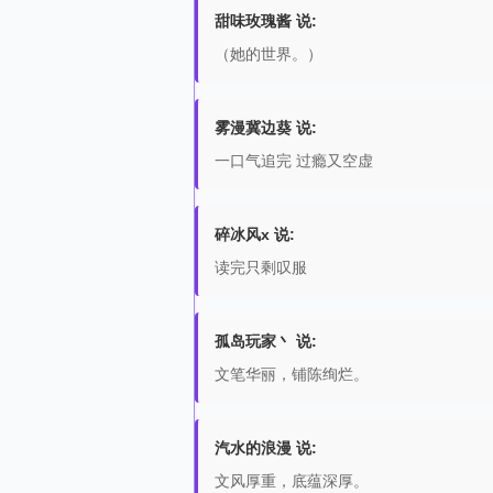
甜味玫瑰酱 说:
（她的世界。）
雾漫冀边葵 说:
一口气追完 过瘾又空虚
碎冰风x 说:
读完只剩叹服
孤岛玩家丶 说:
文笔华丽，铺陈绚烂。
汽水的浪漫 说:
文风厚重，底蕴深厚。