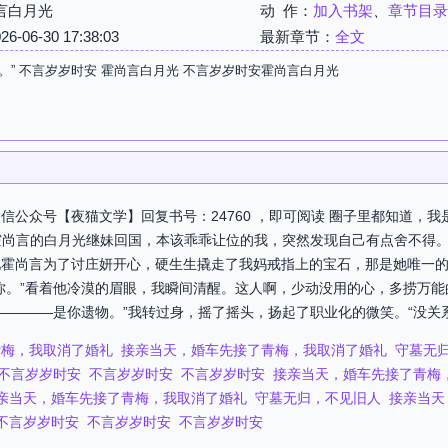
言白月光
动 作：
加入书架
、
章节目录
06-30 17:38:03
最新章节：
全文
。” 不言岁岁时安 霍尚言白月光 不言岁岁时安霍尚言白月光
信公众号【夜猫文学】回复书号：24760 ，即可阅读 圈子里都知道，
霍尚言的白月光继妹回国，本该乖乖让位的我，突然发现自己有点舍不得
见霍尚言为了讨庄妍开心，硬生生撬走了我妈戒指上的宝石，那是她唯一
你。”看着他冷漠的眉眼，我瞬间清醒。这人啊，少动没用的心，多捞万
————是你遗物。”我转过身，摇了摇头，扬起了职业化的微笑。“没关系，
青梅，我取消了婚礼
接亲当天，婚车先接了青梅，我取消了婚礼
守墓无
不言岁岁时安
不言岁岁时安
不言岁岁时安
接亲当天，婚车先接了青梅
亲当天，婚车先接了青梅，我取消了婚礼
守墓无归，不见旧人
接亲当天
不言岁岁时安
不言岁岁时安
不言岁岁时安