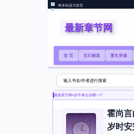
将本站设为首页
最新章节网
首 页
玄幻修真
重生穿越
最新章节网
>
岁不寒出自哪一个
霍尚言
岁时安