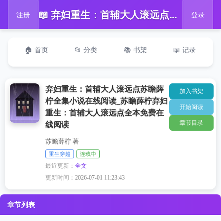
📖 弃妇重生：首辅大人滚远点苏瞻薛柠全集小说在线阅读_苏瞻薛柠弃妇重生：首辅大人滚远点全本免费在线阅读
注册
登录
🏠 首页
📂 分类
📚 书架
📖 记录
弃妇重生：首辅大人滚远点苏瞻薛
加入书架
柠全集小说在线阅读_苏瞻薛柠弃妇
开始阅读
重生：首辅大人滚远点全本免费在
章节目录
线阅读
苏瞻薛柠 著
重生穿越
连载中
最近更新：
全文
更新时间：
2026-07-01 11:23:43
章节列表