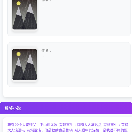
...
作者：
...
相邻小说
我有99个大佬师父，下山即无敌
弃妇重生：首辅大人滚远点
弃妇重生：首辅
大人滚远点
沉溺混沌，他是救赎也是枷锁
别人眼中的深情，是我逃不掉的噩