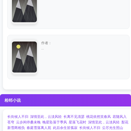
作者：
...
相邻小说
长街候人不归
深情至此，云淡风轻
长离不见清瑟
桃花依然笑春风
若随风入
苍穹
云步闲停桑未晚
晚星坠落于季风
星落飞花时
深情至此，云淡风轻
梨花
新雪两相负
春庭雪落离人苑
此后余生皆孤寂
长街候人不归
尘尽光生照山