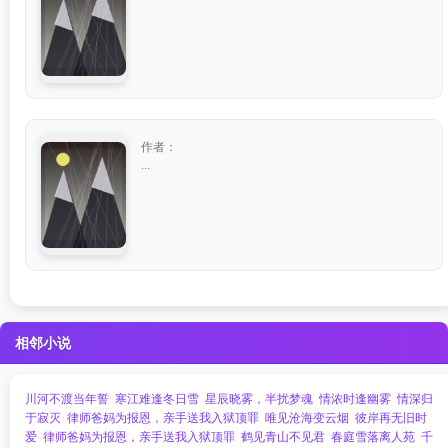
作者：
...
相邻小说
川河不渡当年誓
寒江难逢冬日雪
星辰晓雾，半扰梦魂
情浓时逢幽雾
情深归
于寂灭
律师爸妈为报恩，亲手送我入狱顶罪
唯见沧海变云烟
彼岸再无旧时
爱
律师爸妈为报恩，亲手送我入狱顶罪
鹤见青山不见君
春庭雪落离人苑
千