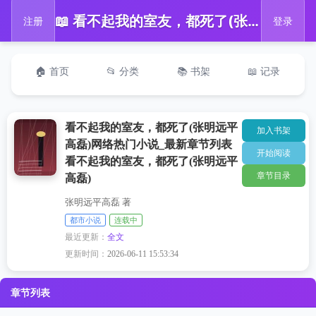
📖 看不起我的室友，都死了(张明远平高磊)网络热门小说_最新章节列表看不起我的室友，都死了(张明远平高磊)
注册
登录
🏠 首页
📂 分类
📚 书架
📖 记录
看不起我的室友，都死了(张明远平
加入书架
高磊)网络热门小说_最新章节列表
开始阅读
看不起我的室友，都死了(张明远平
章节目录
高磊)
张明远平高磊 著
都市小说
连载中
最近更新：
全文
更新时间：
2026-06-11 15:53:34
章节列表