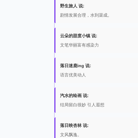
野生旅人 说:
剧情发展合理，水到渠成。
云朵的甜度小镇 说:
文笔华丽富有感染力
落日迷鹿ing 说:
语言优美动人
汽水的绘画 说:
结局留白很妙 引人遐想
落日映杏林 说:
文风飘逸。