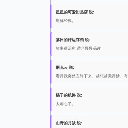
星星的可爱甜品店 说:
堪称经典。
落日的好运存档 说:
故事很治愈 适合慢慢品读
朋克云 说:
看得我突然安静下来。越想越觉得妙。有
橘子的航路 说:
太虐心了。
山野的月缺 说: