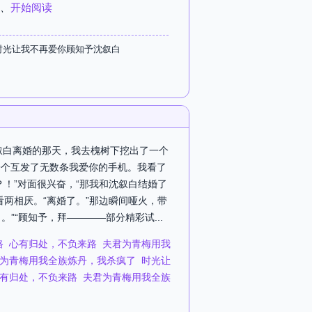
、
开始阅读
时光让我不再爱你顾知予沈叙白
沈叙白离婚的那天，我去槐树下挖出了一个
一个互发了无数条我爱你的手机。我看了
！”对面很兴奋，“那我和沈叙白结婚了
两相厌。“离婚了。”那边瞬间哑火，带
”“顾知予，拜————部分精彩试...
路
心有归处，不负来路
夫君为青梅用我
为青梅用我全族炼丹，我杀疯了
时光让
有归处，不负来路
夫君为青梅用我全族