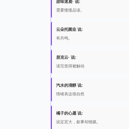
甜味迷鹿· 说:
需要慢慢品读。
云朵托囿韭 说:
有共鸣。
朋克云· 说:
读完觉得被触动
汽水的清醇 说:
情绪表达很自然
橘子的心愿 说:
设定宏大，叙事却细腻。