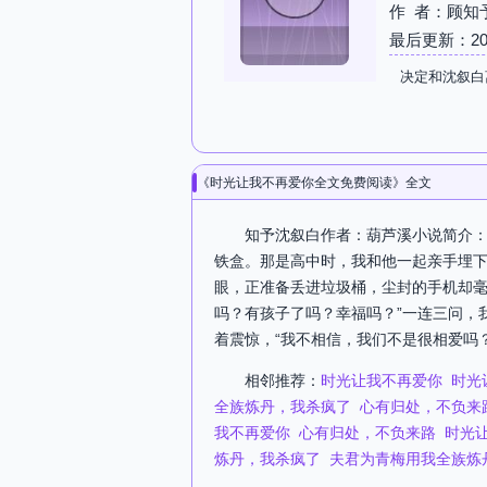
作 者：顾知
最后更新：2026-
决定和沈叙白
《时光让我不再爱你全文免费阅读》全文
知予沈叙白作者：葫芦溪小说简介：关
铁盒。那是高中时，我和他一起亲手埋
眼，正准备丢进垃圾桶，尘封的手机却毫
吗？有孩子了吗？幸福吗？”一连三问，
着震惊，“我不相信，我们不是很相爱吗？
相邻推荐：
时光让我不再爱你
时光
全族炼丹，我杀疯了
心有归处，不负来
我不再爱你
心有归处，不负来路
时光
炼丹，我杀疯了
夫君为青梅用我全族炼