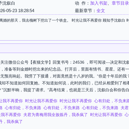
予沈叙白
动 作：
加入书架
、
章节目录
05-23 18:28:54
最新章节：
全文
离婚的那天，我去槐树下挖出了一个铁盒。 时光让我不再爱你 顾知予沈叙白 
注微信公众号【夜猫文学】回复书号：24536 ，即可阅读---决定和
下，准备等到金婚时挖出来的纪念品。打开后，里面有情书、星星。还有
无预兆响起。我愣了下接通，对面竟然是十八岁的我。“你是十年后的我？
我却不知道如何回复她。不知道如何说，此时的我们，已经从相爱到了相看
”沉默半晌，我提了请求。“高考结束，也就是三天后，沈叙白会和你告白。
让我不再爱你
时光让我不再爱你
时光让我不再爱你
心有归处，不负来
路
心有归处，不负来路
心有归处，不负来路
心有归处，不负来路
夫君
让我不再爱你
夫君为青梅用我全族炼丹，我杀疯了
时光让我不再爱你
心
丹，我杀疯了