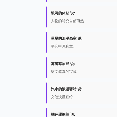
银河的体贴 说:
人物的转变自然而然
星星的浪漫画室 说:
平凡中见真章。
雾漫莽原野 说:
这文笔真的宝藏
汽水的浪漫驿站 说:
文笔浅显直给
橘色甜阁兰 说: