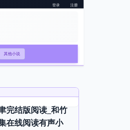
登录
注册
其他小说
聿完结版阅读_和竹
集在线阅读有声小