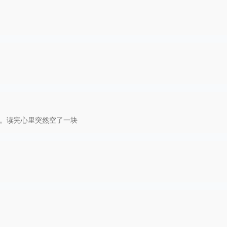
。读完心里突然空了一块