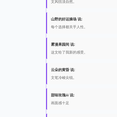
文风恬淡自然。
山野的好运操场 说:
每个选择都关乎人性。
雾漫果园间 说:
这文给了我新的感受。
云朵的黄昏 说:
文笔冷峻尖锐。
甜味玫瑰iii 说:
画面感十足