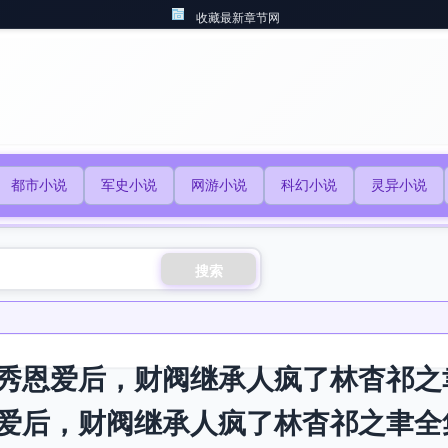
收藏最新章节网
都市小说
军史小说
网游小说
科幻小说
灵异小说
搜索
秀恩爱后，财阀继承人疯了林杳祁之
爱后，财阀继承人疯了林杳祁之聿全