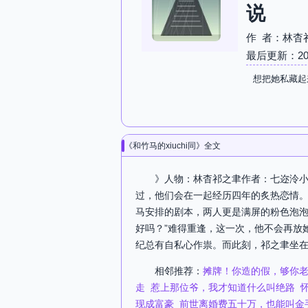
说
作 者：林杳
最后更新：2026-
想把她私藏起
《和竹马的xiuchi同》全文
》人物：林杳祁之聿作者：七迩泠
过，他们会在一起经历四年的炙热恋情
马安排的剧本，两人更是满屏的粉色泡泡
好吗？”难得重逢，这一次，他不会再放
纪总有自私心作祟。而此刻，祁之聿坐在
相邻推荐：
摊牌！你造的假，够你
走
惹上那位爷，我才知道什么叫绝路
现成富豪
前世离婚费五十万，也能叫金