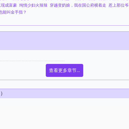
返现成富豪
纯情少妇火辣辣
穿越变奶娘，我在国公府横着走
惹上那位爷
也能叫金手指？
查看更多章节...
条）