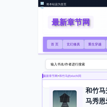
将本站设为首页
最新章节网
首 页
玄幻修真
重生穿越
最新章节网
>
和竹马的xiuchi同
和竹马
马秀恩