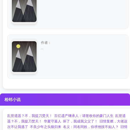
作者：
...
相邻小说
乱世逍遥？不，我提刀焚天！
百亿遗产继承人：请签收你的豪门人生
乱世逍
遥？不，我提刀焚天！
华夏守墓人
坏了，我成我义父了！
旧情复燃，大佬这
次不让我逃了
不良少年之头狼归来
名义：同名同姓，你求他技不如人？
旧情