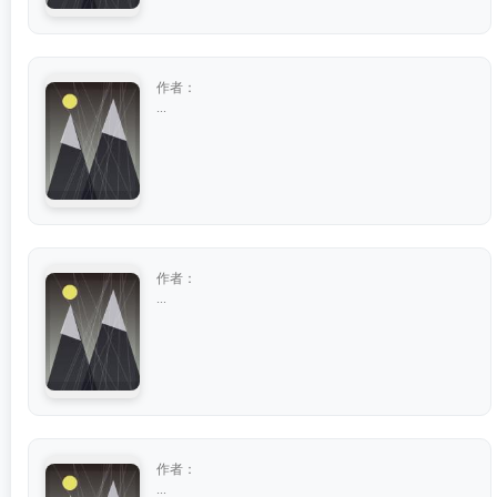
作者：
...
作者：
...
作者：
...