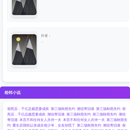
作者：
...
相邻小说
假死后，千亿总裁思妻成疾
第三场秋雨失约
潮信寄旧港
第三场秋雨失约
假
死后，千亿总裁思妻成疾
潮信寄旧港
第三场秋雨失约
第三场秋雨失约
潮信
寄旧港
本宫不和任何女人共侍一夫
本宫不和任何女人共侍一夫
第三场秋雨失
约
重生后我拒认亲成全假少爷，女友却慌了
第三场秋雨失约
潮信寄旧港
假