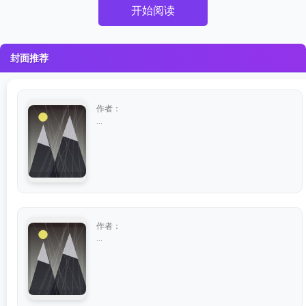
开始阅读
封面推荐
作者：
...
作者：
...