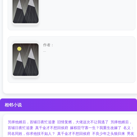
作者：
...
相邻小说
另择他婿后，首辅日夜忙追妻
旧情复燃，大佬这次不让我逃了
另择他婿后，
首辅日夜忙追妻
真千金才不想回侯府
嫁权臣守寡一生？我重生改嫁了
名义：
同名同姓，你求他技不如人？
真千金才不想回侯府
不良少年之头狼归来
男友