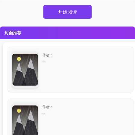
开始阅读
封面推荐
作者：
...
作者：
...