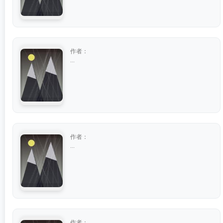
作者：
...
作者：
...
作者：