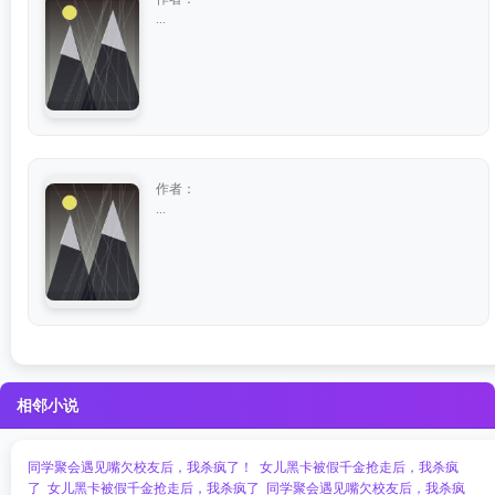
...
作者：
...
相邻小说
同学聚会遇见嘴欠校友后，我杀疯了！
女儿黑卡被假千金抢走后，我杀疯
了
女儿黑卡被假千金抢走后，我杀疯了
同学聚会遇见嘴欠校友后，我杀疯