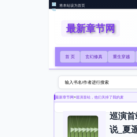
将本站设为首页
最新章节网
首 页
玄幻修真
重生穿越
最新章节网
>
巡演首站，他们关掉了我的麦
巡演首
说_夏