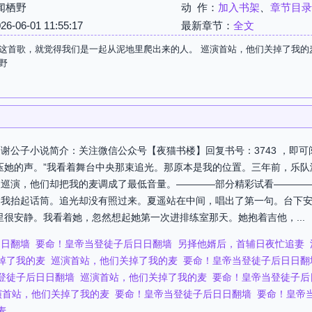
闻栖野
动 作：
加入书架
、
章节目录
06-01 11:55:17
最新章节：
全文
这首歌，就觉得我们是一起从泥地里爬出来的人。 巡演首站，他们关掉了我的麦
野
谢公子小说简介：关注微信公众号【夜猫书楼】回复书号：3743 ，即可
压她的声。”我看着舞台中央那束追光。那原本是我的位置。三年前，乐
人巡演，他们却把我的麦调成了最低音量。————部分精彩试看———
我抬起话筒。追光却没有照过来。夏遥站在中间，唱出了第一句。台下安
里很安静。我看着她，忽然想起她第一次进排练室那天。她抱着吉他，...
日日翻墙
要命！皇帝当登徒子后日日翻墙
另择他婿后，首辅日夜忙追妻
掉了我的麦
巡演首站，他们关掉了我的麦
要命！皇帝当登徒子后日日翻
登徒子后日日翻墙
巡演首站，他们关掉了我的麦
要命！皇帝当登徒子后
演首站，他们关掉了我的麦
要命！皇帝当登徒子后日日翻墙
要命！皇帝
麦