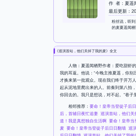
作 者：夏遥
最后更新：2026-
粉丝说，听到
的麦夏遥闻栖
《巡演首站，他们关掉了我的麦》全文
人物：夏遥闻栖野作者：爱吃甜虾的
我的耳返。他说：“今晚主推夏遥，你别
才换来第一批观众。现在我们终于开万
起从泥地里爬出来的人。前奏到第八拍，
你回去的。我只是想说，对不起。”巷子
相邻推荐：
要命！皇帝当登徒子后
后，首辅日夜忙追妻
巡演首站，他们关
道！我是真想独自生活啊
要命！皇帝当
麦
要命！皇帝当登徒子后日日翻墙
巡
后日日翻墙
巡演首站，他们关掉了我的