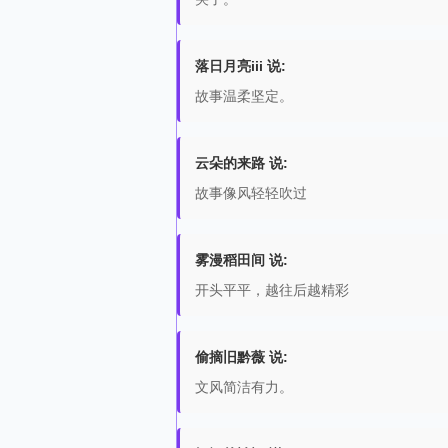
落日月亮iii 说:
故事温柔坚定。
云朵的来路 说:
故事像风轻轻吹过
雾漫稻田间 说:
开头平平，越往后越精彩
偷摘旧黔薇 说:
文风简洁有力。