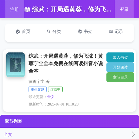
📖 综武：开局遇黄蓉，修为飞涨！黄蓉宁尘全本免费在线阅读抖音小说全本
注册
登录
🏠 首页
📂 分类
📚 书架
📖 记录
综武：开局遇黄蓉，修为飞涨！黄
加入书架
蓉宁尘全本免费在线阅读抖音小说
开始阅读
全本
章节目录
黄蓉宁尘 著
重生穿越
连载中
最近更新：
全文
更新时间：
2026-07-01 10:10:20
章节列表
全文