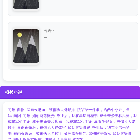
作者：
...
相邻小说
向阳
向阳
暴雨夜邂逅，被偏执大佬锁牢
快穿第一件事，给两个小豆丁当
妈
向阳
向阳
如朝露等微光
毕业后，我在基层当秘书
成全未婚夫和庶妹，我
成将军心尖宠
成全未婚夫和庶妹，我成将军心尖宠
暴雨夜邂逅，被偏执大佬
锁牢
暴雨夜邂逅，被偏执大佬锁牢
如朝露等微光
毕业后，我在基层当秘
书
暴雨夜邂逅，被偏执大佬锁牢
如朝露等微光
如朝露等微光
如朝露等微
光
向阳
炮灰觉醒后，我撬走了男主的深情女二