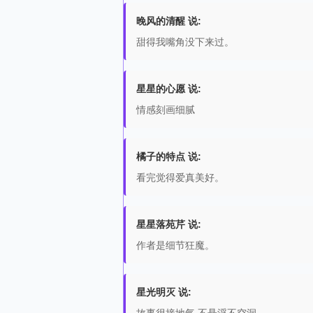
晚风的清醒 说:
甜得我嘴角没下来过。
星星的心愿 说:
情感刻画细腻
橘子的特点 说:
看完觉得爱真美好。
星星落苑芹 说:
作者是细节狂魔。
星光明灭 说: