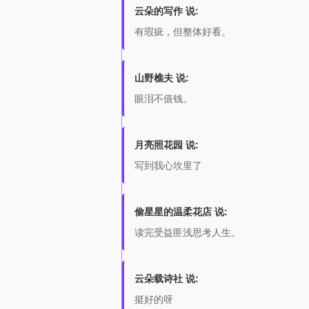
云朵的写作 说:
有瑕疵，但整体好看。
山野樵夫 说:
眼泪不值钱。
月亮照花园 说:
写到我心坎里了
偷星星的温柔花店 说:
读完受益匪浅思考人生。
云朵载诗社 说:
挺好的呀