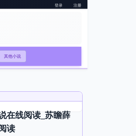
登录
注册
其他小说
说在线阅读_苏瞻薛
阅读