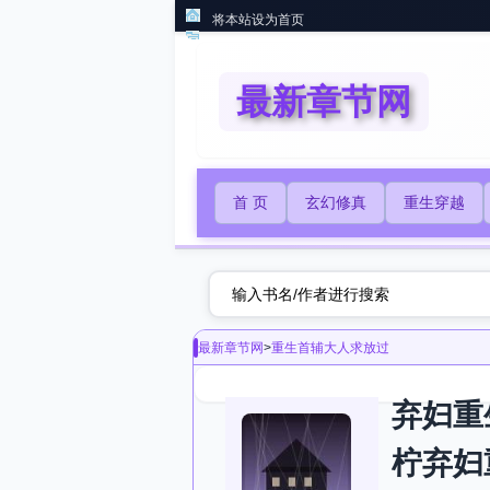
将本站设为首页
最新章节网
首 页
玄幻修真
重生穿越
最新章节网
>
重生首辅大人求放过
弃妇重
柠弃妇