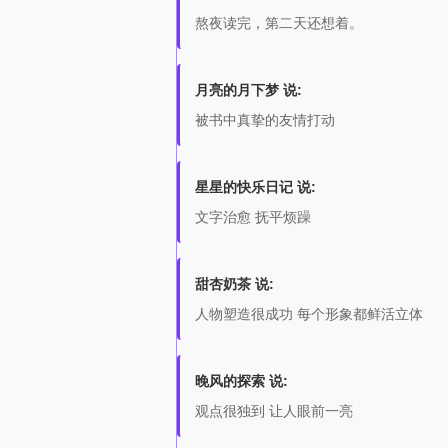
熬夜读完，第二天还想着。
月亮的月下梦 说:
被书中真挚的友情打动
星星的快乐日记 说:
文字治愈 抚平烦躁
甜杏奶茶 说:
人物塑造很成功 每个形象都鲜活立体
晚风的探索 说:
观点很独到 让人眼前一亮