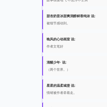
故事很接地气 不悬浮不空洞
甜杏奶昔冰甜爽润醇鲜香纯浓 说:
被细节感动到。
晚风的心动画室 说:
作者文笔好
清醒少年· 说:
（两个世界。）
星星的温柔城堡 说:
情绪被作者牵着走。