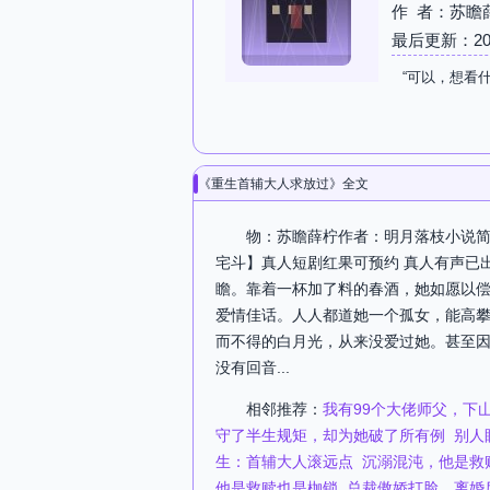
作 者：苏瞻
最后更新：2026-
“可以，想看
《重生首辅大人求放过》全文
物：苏瞻薛柠作者：明月落枝小说简介
宅斗】真人短剧红果可预约 真人有声已
瞻。靠着一杯加了料的春酒，她如愿以
爱情佳话。人人都道她一个孤女，能高
而不得的白月光，从来没爱过她。甚至
没有回音...
相邻推荐：
我有99个大佬师父，下
守了半生规矩，却为她破了所有例
别人
生：首辅大人滚远点
沉溺混沌，他是救
他是救赎也是枷锁
总裁傲娇打脸，离婚