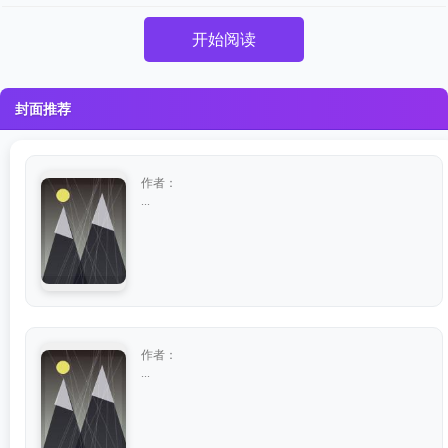
开始阅读
封面推荐
作者：
...
作者：
...