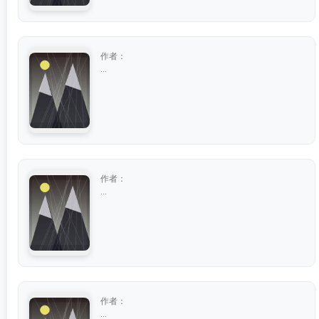
作者：
...
作者：
...
作者：
...