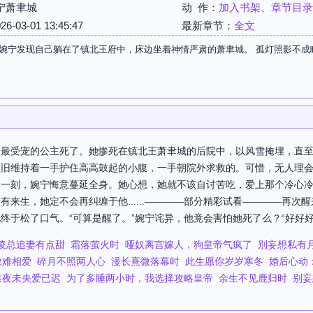
宁萧聿城
动 作：
加入书架
、
章节目录
03-01 13:45:47
最新章节：
全文
婉宁发现自己躺在了镇北王府中，床边坐着神情严肃的萧聿城。 孤灯照影不成眠
昭最受宠的公主死了。她惨死在镇北王萧聿城的后院中，以风雪掩埋，直
依旧维持着一手护住高高鼓起的小腹，一手朝院外求救的。可惜，无人理
那一刻，婉宁悔意蔓延全身。她心想，她就不该自讨苦吃，爱上那个冷心
来生，她定不会再纠缠于他......————部分精彩试看————再次
于松了口气。“可算是醒了。”婉宁诧异，他竟会害怕她死了么？“好好好，
凌总追妻有点甜
霜落萤火时
哑奴离宫嫁人，狗皇帝气疯了
别妄想私有
散难相爱
碎月不照两人心
漫长熹微落幕时
此生愿你岁岁寒冬
婚后心动
港夜未央爱已迟
为了多睡两小时，我选择攻略皇帝
余生不见鹿归时
别妄