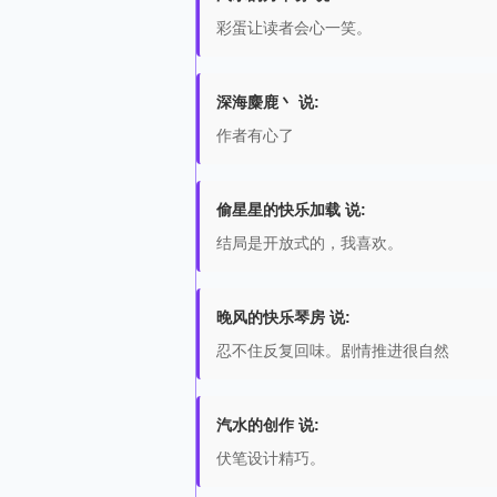
彩蛋让读者会心一笑。
深海麋鹿丶 说:
作者有心了
偷星星的快乐加载 说:
结局是开放式的，我喜欢。
晚风的快乐琴房 说:
忍不住反复回味。剧情推进很自然
汽水的创作 说:
伏笔设计精巧。