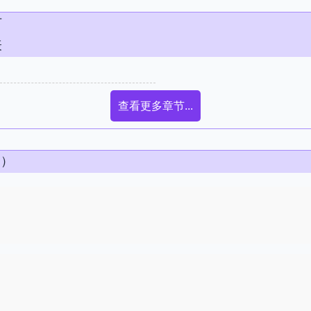
节
表
查看更多章节...
条）