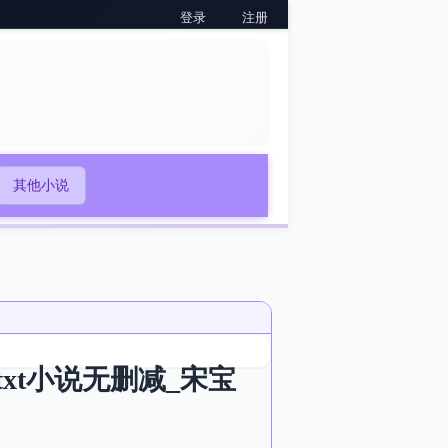
登录
注册
其他小说
xt小说无删减_宋宝