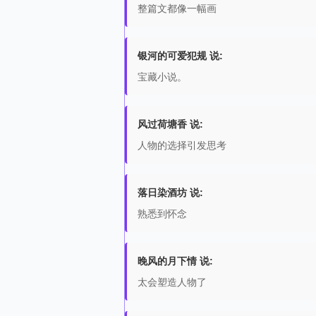
整篇文都像一幅画
银河的可爱犯规 说:
宝藏小说。
风过荷塘香 说:
人物的选择引发思考
落日染酒坊 说:
熟悉到怀念
晚风的月下情 说:
太会塑造人物了