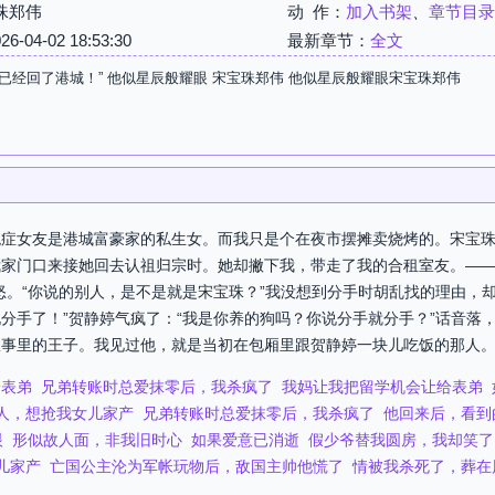
珠郑伟
动 作：
加入书架
、
章节目录
04-02 18:53:30
最新章节：
全文
已经回了港城！” 他似星辰般耀眼 宋宝珠郑伟 他似星辰般耀眼宋宝珠郑伟
绝症女友是港城富豪家的私生女。而我只是个在夜市摆摊卖烧烤的。宋宝
我家门口来接她回去认祖归宗时。她却撇下我，带走了我的合租室友。—
怒。“你说的别人，是不是就是宋宝珠？”我没想到分手时胡乱找的理由，
分手了！”贺静婷气疯了：“我是你养的狗吗？你说分手就分手？”话音落
事里的王子。我见过他，就是当初在包厢里跟贺静婷一块儿吃饭的那人。穿
给表弟
兄弟转账时总爱抹零后，我杀疯了
我妈让我把留学机会让给表弟
人，想抢我女儿家产
兄弟转账时总爱抹零后，我杀疯了
他回来后，看到
眼
形似故人面，非我旧时心
如果爱意已消逝
假少爷替我圆房，我却笑了
儿家产
亡国公主沦为军帐玩物后，敌国主帅他慌了
情被我杀死了，葬在