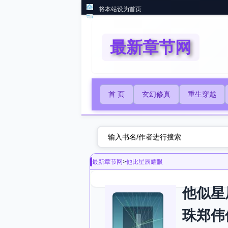
将本站设为首页
最新章节网
首 页
玄幻修真
重生穿越
最新章节网
>
他比星辰耀眼
他似星
珠郑伟