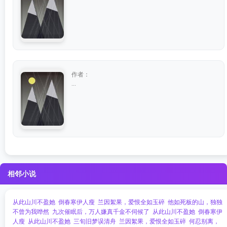
作者：
...
相邻小说
从此山川不盈她
倒春寒伊人瘦
兰因絮果，爱恨全如玉碎
他如死板的山，独独
不曾为我哗然
九次催眠后，万人嫌真千金不伺候了
从此山川不盈她
倒春寒伊
人瘦
从此山川不盈她
三旬旧梦误清舟
兰因絮果，爱恨全如玉碎
何忍别离，