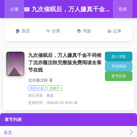
📖 九次催眠后，万人嫌真千金不伺候了沈亦薇沈秋完整版免费阅读全章节在线
注册
登录
🏠 首页
📂 分类
📚 书架
📖 记录
九次催眠后，万人嫌真千金不伺候
加入书架
了沈亦薇沈秋完整版免费阅读全章
开始阅读
节在线
章节目录
沈亦薇沈秋 著
科幻小说
连载中
最近更新：
全文
更新时间：
2026-05-19 10:01:50
章节列表
全文