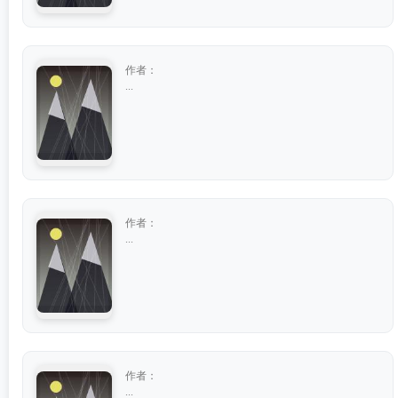
作者：
...
作者：
...
作者：
...