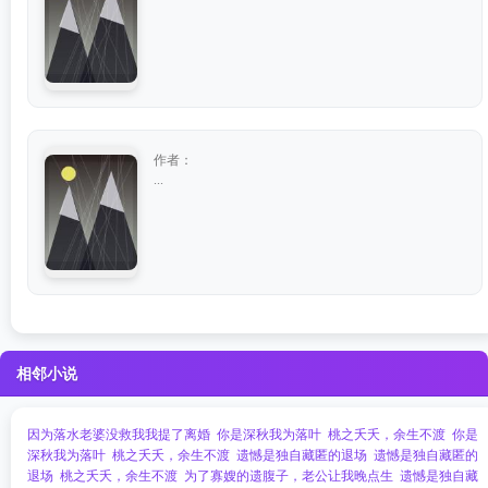
作者：
...
相邻小说
因为落水老婆没救我我提了离婚
你是深秋我为落叶
桃之夭夭，余生不渡
你是
深秋我为落叶
桃之夭夭，余生不渡
遗憾是独自藏匿的退场
遗憾是独自藏匿的
退场
桃之夭夭，余生不渡
为了寡嫂的遗腹子，老公让我晚点生
遗憾是独自藏