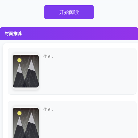
开始阅读
封面推荐
作者：
...
作者：
...