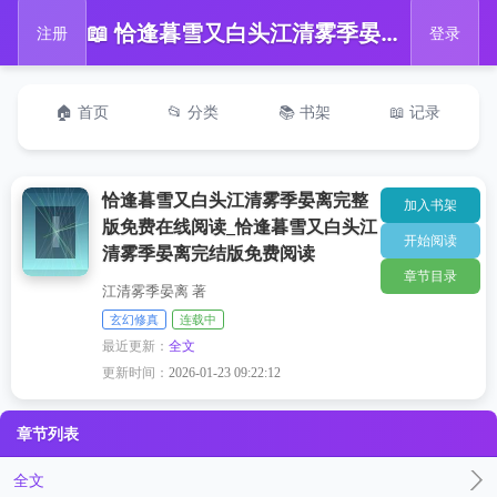
📖 恰逢暮雪又白头江清雾季晏离完整版免费在线阅读_恰逢暮雪又白头江清雾季晏离完结版免费阅读
注册
登录
🏠 首页
📂 分类
📚 书架
📖 记录
恰逢暮雪又白头江清雾季晏离完整
加入书架
版免费在线阅读_恰逢暮雪又白头江
开始阅读
清雾季晏离完结版免费阅读
章节目录
江清雾季晏离 著
玄幻修真
连载中
最近更新：
全文
更新时间：
2026-01-23 09:22:12
章节列表
全文