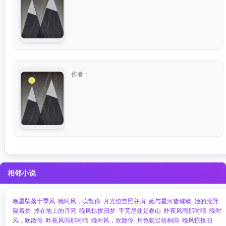
作者：
...
相邻小说
晚星坠落于季风
晚时风，吹散你
月光也曾照并肩
她与星河皆璀璨
她的荒野
隔着梦
掉在地上的月亮
晚风惊扰旧梦
平芜尽处是春山
昨夜风雨那时晴
晚时
风，吹散你
昨夜风雨那时晴
晚时风，吹散你
月色吻过梧桐雨
晚风惊扰旧