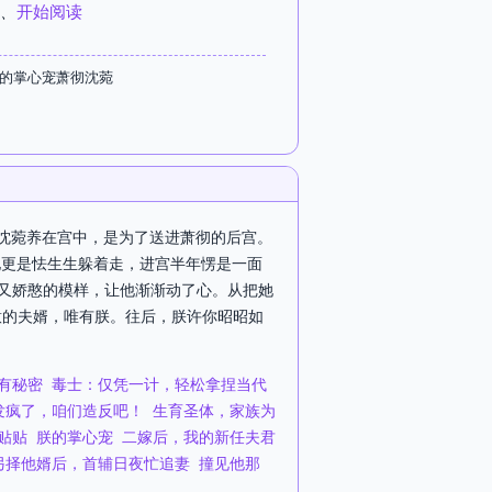
、
开始阅读
朕的掌心宠萧彻沈菀
女沈菀养在宫中，是为了送进萧彻的后宫。
他更是怯生生躲着走，进宫半年愣是一面
心又娇憨的模样，让他渐渐动了心。从把她
意的夫婿，唯有朕。往后，朕许你昭昭如
有秘密
毒士：仅凭一计，轻松拿捏当代
疯了，咱们造反吧！​​
生育圣体，家族为
贴贴
朕的掌心宠
二嫁后，我的新任夫君
另择他婿后，首辅日夜忙追妻
撞见他那