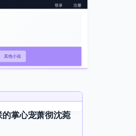
登录
注册
其他小说
朕的掌心宠萧彻沈菀