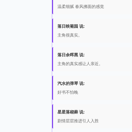
温柔细腻 春风拂面的感觉
落日映菊园 说:
主角很真实。
落日余晖黑 说:
主角的真实感让人亲近。
汽水的弹琴 说:
好书不怕晚
星星落砌藓 说:
剧情层层推进引人入胜