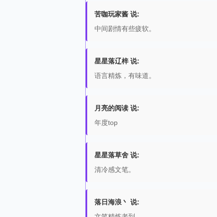
苦咖玩家酱 说:
中间剧情有些疲软。
星星落辽梓 说:
语言精炼，有味道。
月亮的阅读 说:
年度top
星星落草舍 说:
清冷感文笔。
落日海浪丶 说:
文笔精炼老到