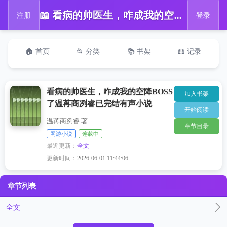
📖 看病的帅医生，咋成我的空降BOSS了温苒商冽睿已完结有声小说
注册
登录
🏠 首页
📂 分类
📚 书架
📖 记录
看病的帅医生，咋成我的空降BOSS
加入书架
了温苒商冽睿已完结有声小说
开始阅读
温苒商冽睿 著
章节目录
网游小说
连载中
最近更新：
全文
更新时间：
2026-06-01 11:44:06
章节列表
全文