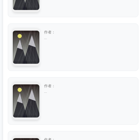
作者：
...
作者：
...
作者：