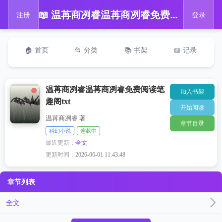
📖 温苒商冽睿温苒商冽睿免费阅读笔趣阁txt
注册
登录
🏠 首页
📂 分类
📚 书架
📖 记录
温苒商冽睿温苒商冽睿免费阅读笔
加入书架
趣阁txt
开始阅读
温苒商冽睿 著
章节目录
科幻小说
连载中
最近更新：
全文
更新时间：
2026-06-01 11:43:48
章节列表
全文