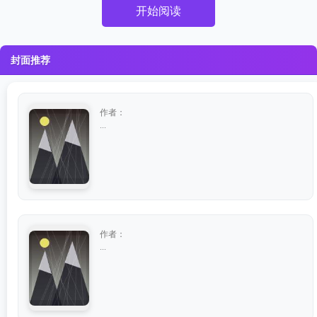
开始阅读
封面推荐
作者：
...
作者：
...