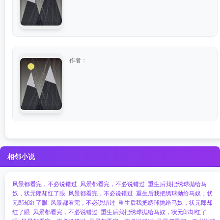
作者：
...
相邻小说
风景都看完，不必说错过
风景都看完，不必说错过
重生后我把绣球抛给马
奴，状元郎却红了眼
风景都看完，不必说错过
重生后我把绣球抛给马奴，状
元郎却红了眼
风景都看完，不必说错过
重生后我把绣球抛给马奴，状元郎却
红了眼
风景都看完，不必说错过
重生后我把绣球抛给马奴，状元郎却红了