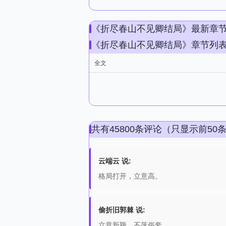
《折尽春山不见卿结局》最新章
《折尽春山不见卿结局》章节列
全文
共有45800条评论（只显示前50
云端云 说:
格局打开，立意高。
偷折旧郭棘 说:
立意新颖，不落俗套。