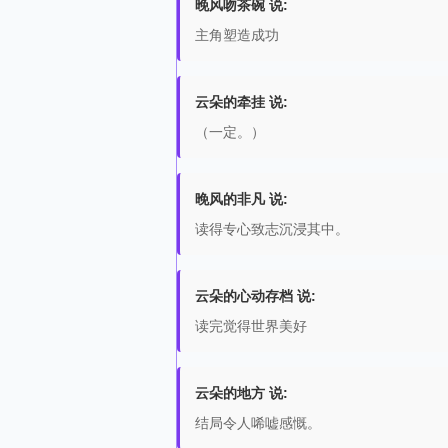
晚风吻茶碗 说:
主角塑造成功
云朵的牵挂 说:
（一定。）
晚风的非凡 说:
读得专心致志沉浸其中。
云朵的心动存档 说:
读完觉得世界美好
云朵的地方 说:
结局令人唏嘘感慨。