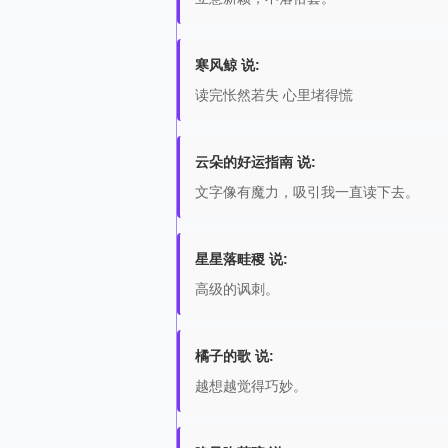
寒风鲸 说:
读完怅然若失 心里堵得慌
云朵的好运指南 说:
文字像有魔力，吸引我一直读下去。
星星落畦稷 说:
高级的讽刺。
橘子的歌 说:
越想越觉得巧妙。