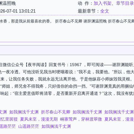
渊温照晚
动 作：
加入书架
、
章节目录
07-01 13:01:21
最新章节：
全文
水香，那是我从前最喜欢的香。 折尽春山不见卿 谢辞渊温照晚 折尽春山不见
注微信公众号【夜半阅读】回复书号：15967 ，即可阅读——谢辞渊能
色一夜冷透。可他没听见我当时哽咽着说：“我不走，我要他。”所以，他
下来，让我任务失败，我就永远无法离开他。于是他纵容小师妹毁我灵根
“师姐，师兄舍不得我疼，只好借你的命挡一挡。”可谢辞渊竟真的用捆
响起：“宿主爱意值即将清零，是否重新开启离开通道？”这次，我没有犹
丈渊
如我搁浅千丈渊
折尽春山不见卿
如我搁浅千丈渊
如我搁浅千丈渊
回忆里斑驳
夏风未至，漫漫无期
峒寨莺声，穿林渡翠微
夏风未至，漫漫
遥路茫茫
山遥路茫茫
如我搁浅千丈渊