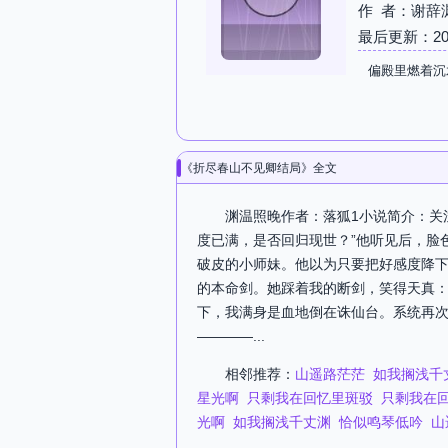
作 者：谢辞
最后更新：2026-
偏殿里燃着沉
《折尽春山不见卿结局》全文
渊温照晚作者：落狐1小说简介：关
度已满，是否回归现世？”他听见后，脸
破皮的小师妹。他以为只要把好感度降
的本命剑。她踩着我的断剑，笑得天真：
下，我满身是血地倒在诛仙台。系统再次
————...
相邻推荐：
山遥路茫茫
如我搁浅千
星光啊
只剩我在回忆里斑驳
只剩我在
光啊
如我搁浅千丈渊
恰似鸣琴低吟
山