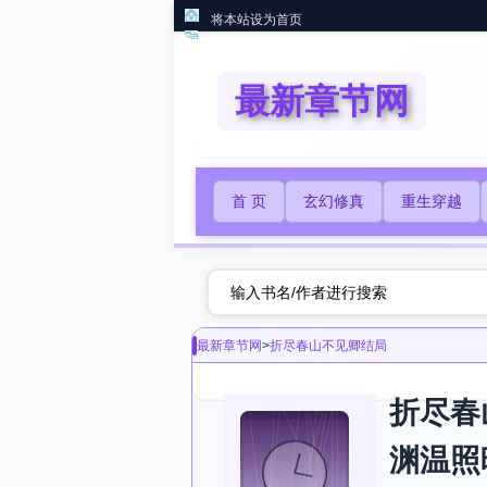
将本站设为首页
最新章节网
首 页
玄幻修真
重生穿越
最新章节网
>
折尽春山不见卿结局
折尽春
渊温照