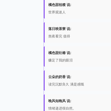
橘色甜桂稷 说:
世界观迷人
落日映茶寮 说:
熬夜看完 值得
橘色甜灶椿 说:
赚足了我的眼泪
云朵的奶香 说:
读完沉默良久 满是感慨
晚风知晚风 说:
情绪递进很自然。