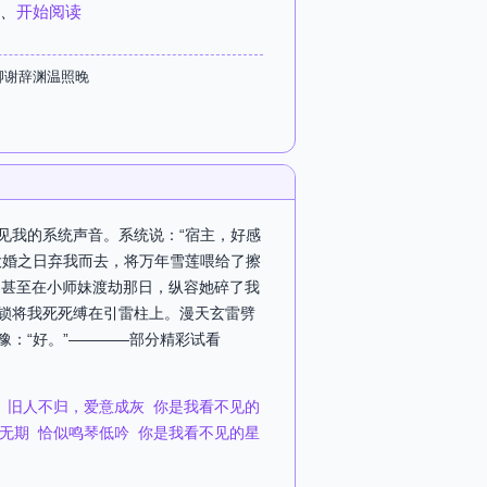
、
开始阅读
卿谢辞渊温照晚
听见我的系统声音。系统说：“宿主，好感
大婚之日弃我而去，将万年雪莲喂给了擦
。甚至在小师妹渡劫那日，纵容她碎了我
仙锁将我死死缚在引雷柱上。漫天玄雷劈
豫：“好。”————部分精彩试看
旧人不归，爱意成灰
你是我看不见的
无期
恰似鸣琴低吟
你是我看不见的星