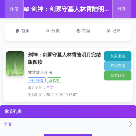
📖 剑神：剑冢守墓人林霄陆明月完结版阅读
注册
登录
🏠 首页
📂 分类
📚 书架
📖 记录
剑神：剑冢守墓人林霄陆明月完结
加入书架
版阅读
开始阅读
林霄陆明月 著
章节目录
科幻小说
连载中
最近更新：
全文
更新时间：
2026-06-30 15:17:07
章节列表
全文