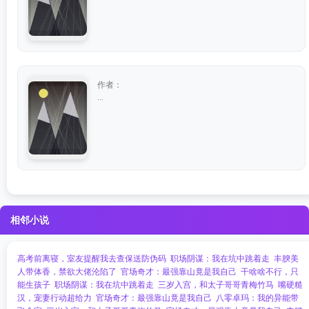
作者：
...
相邻小说
高考前离寝，室友提醒我去查保送防伪码
职场阴谋：我在坑中跳着走
丰腴美
人带体香，禁欲大佬沦陷了
官场奇才：最强靠山竟是我自己
干啥啥不行，只
能生孩子
职场阴谋：我在坑中跳着走
三岁入宫，和太子哥哥青梅竹马
嘴硬糙
汉，宠妻行动超给力
官场奇才：最强靠山竟是我自己
八零卓玛：我的异能带