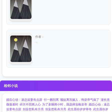
作者：
...
相邻小说
婚后心动：凌总追妻有点甜
付一阙别离
哑奴离宫嫁人，狗皇帝气疯了
漫长熹
微落幕时
碎月不照两人心
为了多睡两小时，我选择攻略皇帝
婚后心动：凌总
追妻有点甜
别妄想私有月亮
别妄想私有月亮
此生愿你岁岁寒冬
此生愿你岁