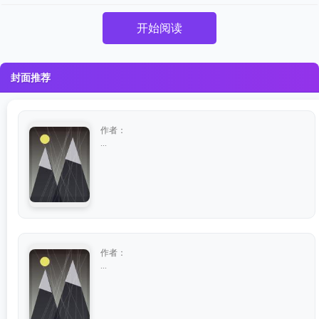
开始阅读
封面推荐
作者：
...
作者：
...