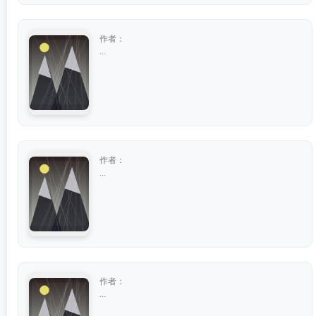
作者：
...
作者：
...
作者：
...