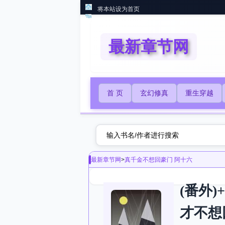
将本站设为首页
最新章节网
首 页
玄幻修真
重生穿越
最新章节网
>
真千金不想回豪门 阿十六
(番外
才不想