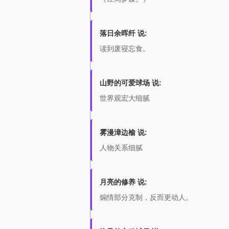
落日余晖纤 说:
读到废寝忘食。
山野的可爱球场 说:
世界观宏大细腻
雾漫漳边榆 说:
人物关系细腻
月亮的修养 说:
煽情部分克制，反而更动人。