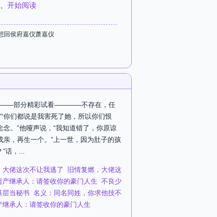
、
开始阅读
不想回侯府嘉仪萧嘉仪
———部分精彩试看————不存在，任
”“你们都说是我害死了她，所以你们恨
念念。”他哑声说，“我知道错了，你原谅
成亲，再生一个。”上一世，因为肚子的孩
，...
，大佬这次不让我逃了
旧情复燃，大佬这
遗产继承人：请签收你的豪门人生
不良少
基层当秘书
名义：同名同姓，你求他技不
产继承人：请签收你的豪门人生