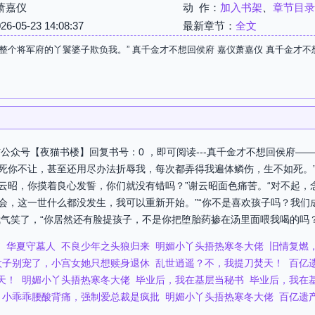
萧嘉仪
动 作：
加入书架
、
章节目录
05-23 14:08:37
最新章节：
全文
整个将军府的丫鬟婆子欺负我。” 真千金才不想回侯府 嘉仪萧嘉仪 真千金才
公众号【夜猫书楼】回复书号：0 ，即可阅读---真千金才不想回侯府—
寻死你不让，甚至还用尽办法折辱我，每次都弄得我遍体鳞伤，生不如死。
谢云昭，你摸着良心发誓，你们就没有错吗？”谢云昭面色痛苦。“对不起，
机会，这一世什么都没发生，我可以重新开始。”“你不是喜欢孩子吗？我们
笑了，“你居然还有脸提孩子，不是你把堕胎药掺在汤里面喂我喝的吗？”话
书
华夏守墓人
不良少年之头狼归来
明媚小丫头捂热寒冬大佬
旧情复燃
太子别宠了，小宫女她只想赎身退休
乱世逍遥？不，我提刀焚天！
百亿
天！
明媚小丫头捂热寒冬大佬
毕业后，我在基层当秘书
毕业后，我在
小乖乖腰酸背痛，强制爱总裁是疯批
明媚小丫头捂热寒冬大佬
百亿遗