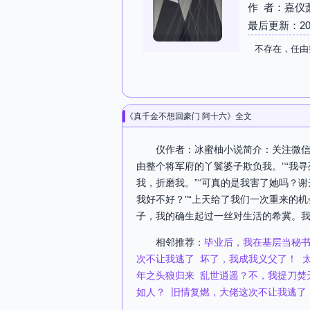
作 者：嘉仪
最后更新：2026-
不存在，任由
《真千金不想回豪门 阿十六》全文
仪作者：冰蜜柚小说简介：关注微信
由整个将军府的丫鬟婆子欺负我。”“我
我，折磨我。”“可真的是我害了她吗？
我好不好？”“上天给了我们一次重来的
子，我的确生起过一丝对生活的希冀。我气
相邻推荐：
毕业后，我在基层当秘
次不让我逃了
坏了，我成我义父了！
年之头狼归来
乱世逍遥？不，我提刀焚
如人？
旧情复燃，大佬这次不让我逃了