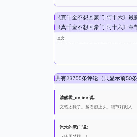
《真千金不想回豪门 阿十六》最
《真千金不想回豪门 阿十六》章
全文
共有23755条评论（只显示前50
清醒雾_online 说:
文笔太稳了。越看越上头。细节好戳人
汽水的宽广 说:
（庄周梦蝶。）